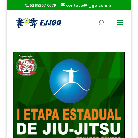
62 99307-0779
contato@fjjgo.com.br