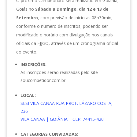
O próximo Campeonato será realizado em Goiânia,
Goiás no
Sábado a Domingo, dia 12 e 13 de
Setembro
, com previsão de início as 08h30min,
conforme o número de inscritos, podendo ser
modificado o horário com divulgação nos canais
oficiais da FJJGO, através de um cronograma oficial
do evento.
INSCRIÇÕES:
As inscrições serão realizadas pelo site
soucompetidor.com.br
LOCAL:
SESI VILA CANAÃ RUA PROF. LÁZARO COSTA,
236
VILA CANAÃ | GOIÂNIA | CEP: 74415-420
CATEGORIAS CONVIDADAS: