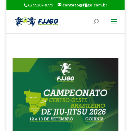
62 99307-0779
contato@fjjgo.com.br