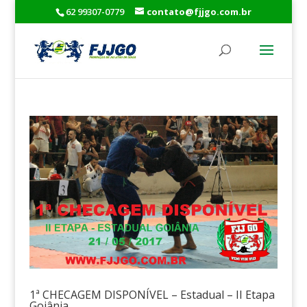
62 99307-0779
contato@fjjgo.com.br
1ª CHECAGEM DISPONÍVEL – Estadual – II Etapa
Goiânia