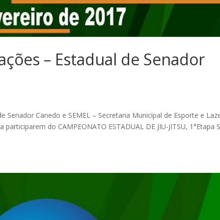
ações – Estadual de Senador
 de Senador Canedo e SEMEL – Secretaria Municipal de Esporte e Laz
IL a participarem do CAMPEONATO ESTADUAL DE JIU-JITSU, 1°Etapa 